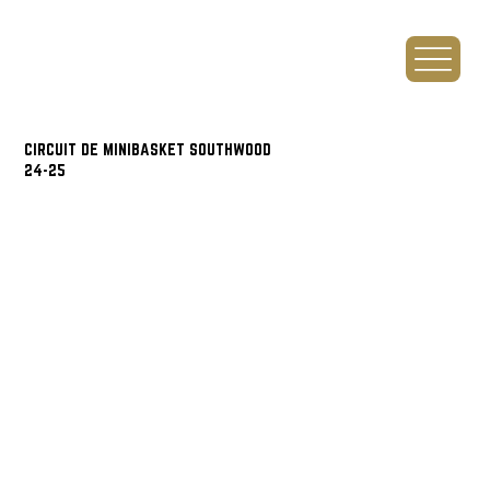
CIRCUIT DE MINIBASKET SOUTHWOOD
24-25